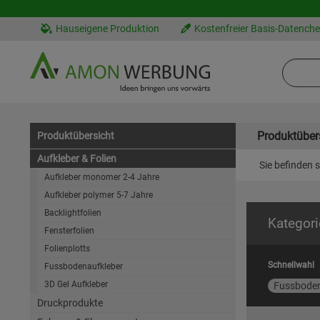
Hauseigene Produktion
Kostenfreier Basis-Datench
Produktüber
Produktübersicht
Aufkleber & Folien
Sie befinden s
Aufkleber monomer 2-4 Jahre
Aufkleber polymer 5-7 Jahre
Backlightfolien
Kategori
Fensterfolien
Folienplotts
Schnellwahl
Fussbodenaufkleber
3D Gel Aufkleber
Fussboden
Druckprodukte