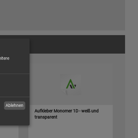
itere
Ablehnen
t KFZ
Aufkleber Monomer 1D - weiß und
transparent