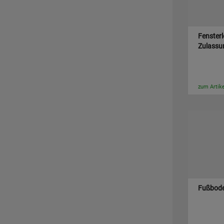
Fensterl
Zulassu
zum Artike
Fußbode