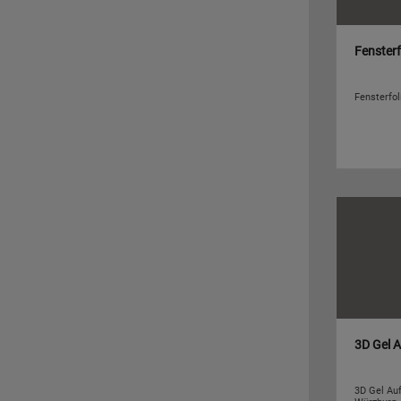
Fensterf
Fensterfo
3D Gel A
3D Gel Au