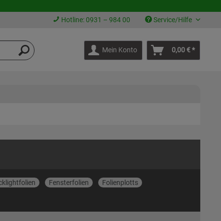
Hotline: 0931 – 984 00
Service/Hilfe
Mein Konto
0,00 € *
klightfolien
Fensterfolien
Folienplotts