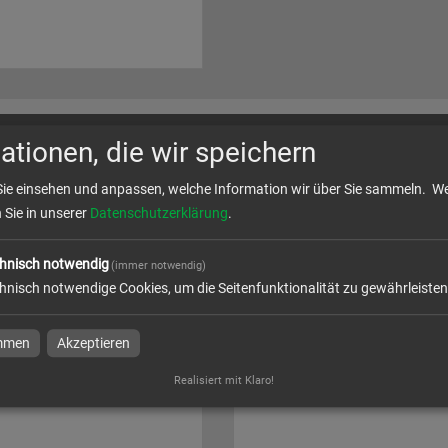
e in
Aufkleber & Folien
ationen, die wir speichern
Sie einsehen und anpassen, welche Information wir über Sie sammeln.
We
n Sie in unserer
Datenschutzerklärung
.
hnisch notwendig
(immer notwendig)
hnisch notwendige Cookies, um die Seitenfunktionalität zu gewährleisten
immen
Akzeptieren
ufkleber
Aufkleber Fensterlochfolie - mi
Zulassung
Realisiert mit Klaro!