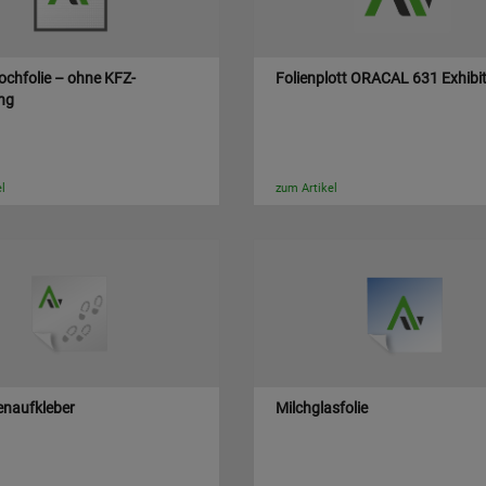
ochfolie – ohne KFZ-
Folienplott ORACAL 631 Exhibi
ng
l
zum Artikel
naufkleber
Milchglasfolie