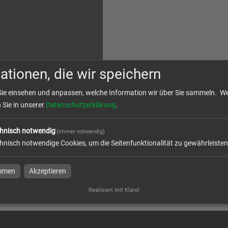
ationen, die wir speichern
llons
Sie einsehen und anpassen, welche Information wir über Sie sammeln.
We
lons ✓verschiedene Größen
n Sie in unserer
Datenschutzerklärung
.
ll bedruckt ✓viele Optionen
& preiswert ✓höchste Qualität
ostenfrei
hnisch notwendig
(immer notwendig)
hnisch notwendige Cookies, um die Seitenfunktionalität zu gewährleisten
immen
Akzeptieren
e in
Faltpavillons & Zelte
Realisiert mit Klaro!