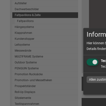
Aufsteller
Dachwerbeschilder
Faltpavillons & Zelte
Faltpavillons
Hängesysteme
Inform
Klapprahmen
Faltpavi
Kundenstopper
Hier können 
Leitsysteme
Faltpavil
Details finde
✓individue
Messewände
✓schnell 
✓versandk
MULTIFRAME Systeme
Tec
Outdoor Systeme
Tec
PENGUIN Systeme
Promotion Rucksäcke
Allen zust
Promotion- und Messetheken
Produkt
Prospektständer
Roll-Up Displays
Sitzelemente
Textilspannrahmen