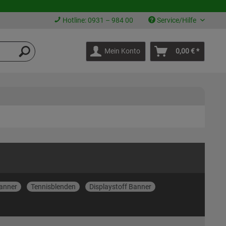
Hotline: 0931 – 984 00
Service/Hilfe
Mein Konto
0,00 € *
anner
Tennisblenden
Displaystoff Banner