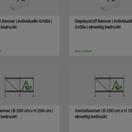
 Banner | individuelle Größe |
Displaystoff Banner | individuel
g bedruckt
Größe | einseitig bedruckt
l
zum Artikel
nner | B 200 cm x H 206 cm |
Gerüstbanner | B 250 cm x H 10
g bedruckt
einseitig bedruckt