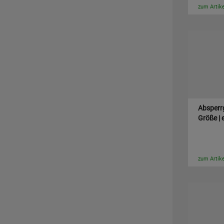
zum Artike
Absperrg
Größe | 
zum Artike