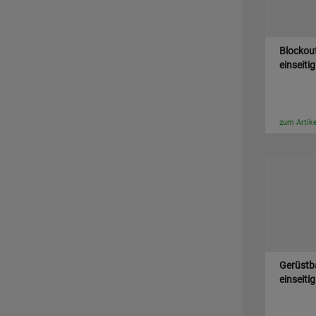
Blockout
einseiti
zum Artike
Gerüstba
einseiti