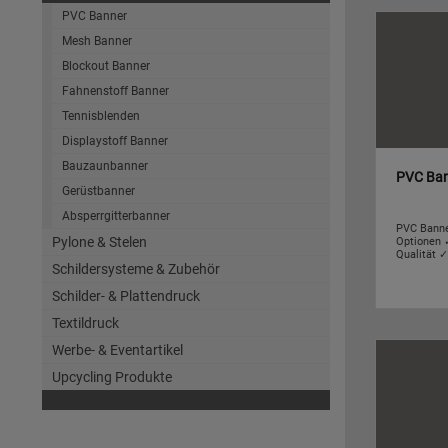
PVC Banner
Mesh Banner
Blockout Banner
Fahnenstoff Banner
Tennisblenden
Displaystoff Banner
Bauzaunbanner
PVC Ba
Gerüstbanner
Absperrgitterbanner
PVC Banne
Pylone & Stelen
Optionen 
Qualität 
Schildersysteme & Zubehör
Schilder- & Plattendruck
Textildruck
Werbe- & Eventartikel
Upcycling Produkte