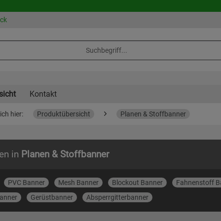
eck
sicht
Kontakt
ich hier:
Produktübersicht
Planen & Stoffbanner
en in
Planen & Stoffbanner
PVC Banner
Mesh Banner
Blockout Banner
Fahnenstoff B
anner
Gerüstbanner
Absperrgitterbanner