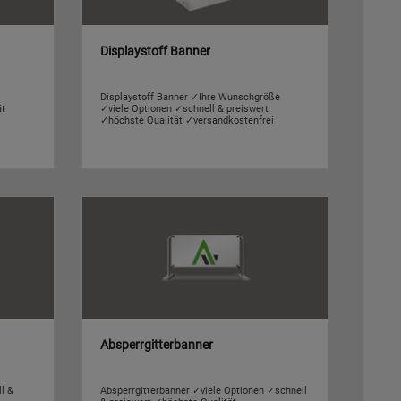
Displaystoff Banner
Displaystoff Banner ✓Ihre Wunschgröße
ät
✓viele Optionen ✓schnell & preiswert
✓höchste Qualität ✓versandkostenfrei
Absperrgitterbanner
l &
Absperrgitterbanner ✓viele Optionen ✓schnell