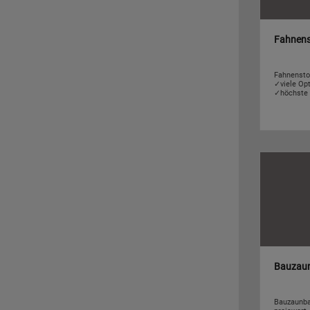
Fahnens
Fahnensto
✓viele Op
✓höchste 
Bauzau
Bauzaunba