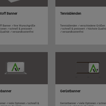
toff Banner
Tennisblenden
ff Banner ✓Ihre Wunschgröße
Tennisblenden ✓verschiedene Größen
tionen ✓schnell & preiswert
✓schnell & preiswert ✓höchste Qualit
Qualität ✓versandkostenfrei
✓versandkostenfrei
nbanner
Gerüstbanner
nner ✓viele Optionen ✓schnell &
Gerüstbanner ✓viele Optionen ✓schnel