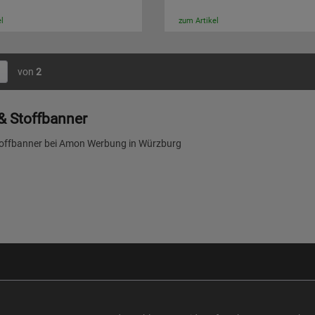
l
zum Artikel
von
2
& Stoffbanner
toffbanner bei Amon Werbung in Würzburg