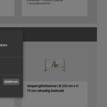
& preiswert ✓höchste Qualität
✓versandkostenfrei
itere
Ablehnen
 x H
Absperrgitterbanner | B 233 cm x H
75 cm | einseitig bedruckt