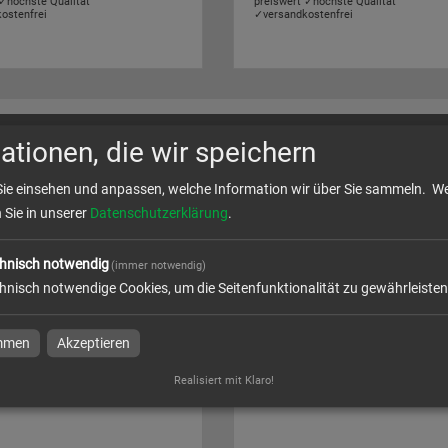
 ✓höchste Qualität
preiswert ✓höchste Qualität
ostenfrei
✓versandkostenfrei
e in
Planen & Stoffbanner
ationen, die wir speichern
Sie einsehen und anpassen, welche Information wir über Sie sammeln.
We
n Sie in unserer
Datenschutzerklärung
.
hnisch notwendig
(immer notwendig)
hnisch notwendige Cookies, um die Seitenfunktionalität zu gewährleisten
immen
Akzeptieren
itterbanner | B 183 cm x H
Absperrgitterbanner | B 213 cm
einseitig bedruckt
75 cm | einseitig bedruckt
Realisiert mit Klaro!